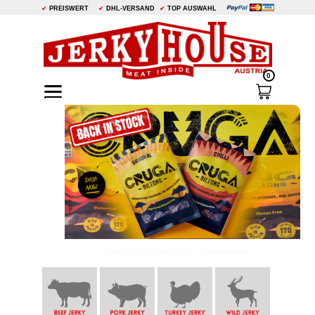
✔
PREISWERT
✔
DHL-VERSAND
✔
TOP AUSWAHL
0