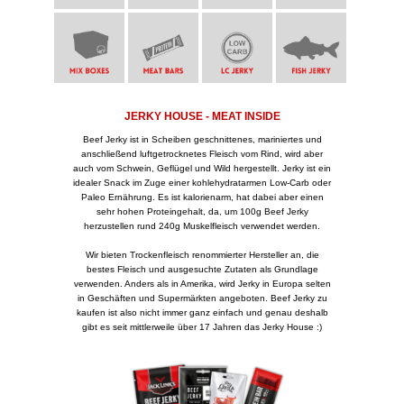
JERKY HOUSE - MEAT INSIDE
Beef Jerky ist in Scheiben geschnittenes, mariniertes und
anschließend luftgetrocknetes Fleisch vom Rind, wird aber
auch vom Schwein, Geflügel und Wild hergestellt. Jerky ist ein
idealer Snack im Zuge einer kohlehydratarmen Low-Carb oder
Paleo Ernährung. Es ist kalorienarm, hat dabei aber einen
sehr hohen Proteingehalt, da, um 100g Beef Jerky
herzustellen rund 240g Muskelfleisch verwendet werden.
Wir bieten Trockenfleisch renommierter Hersteller an, die
bestes Fleisch und ausgesuchte Zutaten als Grundlage
verwenden. Anders als in Amerika, wird Jerky in Europa selten
in Geschäften und Supermärkten angeboten. Beef Jerky zu
kaufen ist also nicht immer ganz einfach und genau deshalb
gibt es seit mittlerweile über 17 Jahren das Jerky House :)