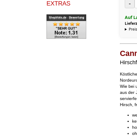
EXTRAS
-
Auf L
Lieferz
Preis
Cann
Hirschf
Köstlich
Nordeur
Wie bei 
aus der 
servierf
Hirsch, f
we
ke
ho
oh