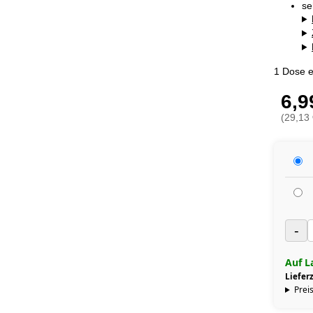
se
1 Dose e
6,9
(29,13 
-
Auf L
Lieferz
Preis