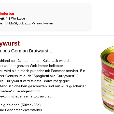
lieferbar
eit:
1-3 Werktage
e inkl. MwSt, ggf. zzgl.
Versandkosten
ywurst
mous German Bratwurst...
chland seit Jahrzenten ein Kultsnack wird die
st auf der ganzen Welt immer beliebter.
ell wird sie einfach pur oder mit Pommes serviert. Ein
er Genuss ist auch "Spaghetti alla Currywurst" :)
e Currywurst wird feinste Bratwurst gegrillt,
ßend in Scheiben geschnitten und mit würzig-scharfer
omaten-Soße abgestimmt.
bekommt jeder seine Extrawurst...
nig Kalorien (50kcal/25g)
ne Geschmacksverstärker