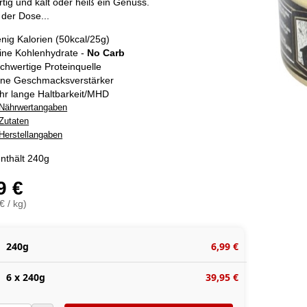
ertig und kalt oder heiß ein Genuss.
 der Dose...
nig Kalorien (50kcal/25g)
ine Kohlenhydrate -
No Carb
chwertige Proteinquelle
ne Geschmacksverstärker
hr lange Haltbarkeit/MHD
Nährwertangaben
Zutaten
Herstellangaben
nthält 240g
9 €
€ / kg)
240g
6,99 €
6 x 240g
39,95 €