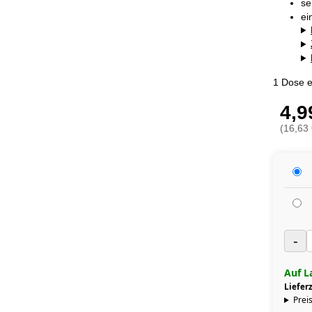
se
ei
1 Dose e
4,9
(16,63 
-
Auf L
Lieferz
Preis