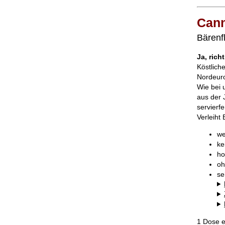
Cann
Bärenfl
Ja, rich
Köstlich
Nordeur
Wie bei 
aus der 
servierf
Verleiht 
we
ke
ho
oh
se
1 Dose e