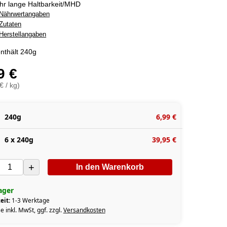
hr lange Haltbarkeit/MHD
Nährwertangaben
Zutaten
Herstellangaben
nthält 240g
9 €
€ / kg)
240g
6,99 €
6 x 240g
39,95 €
+
In den Warenkorb
ager
eit:
1-3 Werktage
e inkl. MwSt, ggf. zzgl.
Versandkosten