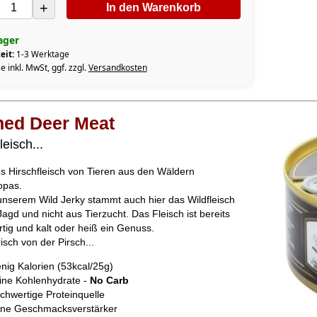
+
In den Warenkorb
ager
eit:
1-3 Werktage
e inkl. MwSt, ggf. zzgl.
Versandkosten
ed Deer Meat
leisch...
es Hirschfleisch von Tieren aus den Wäldern
opas.
unserem Wild Jerky stammt auch hier das Wildfleisch
Jagd und nicht aus Tierzucht. Das Fleisch ist bereits
ertig und kalt oder heiß ein Genuss.
risch von der Pirsch...
nig Kalorien (53kcal/25g)
ine Kohlenhydrate -
No Carb
chwertige Proteinquelle
ne Geschmacksverstärker