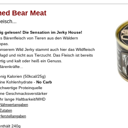
ed Bear Meat
eisch...
tig gelesen! Die Sensation im Jerky House!
es Bärenfleisch von Tieren aus den Wäldern
opas.
unserem Wild Jerky stammt auch hier das Wildfleisch
Jagd und nicht aus Tierzucht. Das Fleisch ist bereits
ertig und kalt oder heiß ein Genuss.
Bärenkräfte...
nig Kalorien (50kcal/25g)
ine Kohlenhydrate -
No Carb
chwertige Proteinquelle
ne Geschmacksverstärker
hr lange Haltbarkeit/MHD
Nährwertangaben
Zutaten
Herstellangaben
nthält 240g