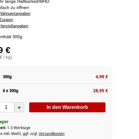
hr lange Haltbarkeit/MHD
nfach zu öffnen
Nährwertangaben
Zutaten
Herstellangaben
nthält 300g
9 €
€ / kg)
4,99 €
300g
28,95 €
6 x 300g
+
In den Warenkorb
ager
eit:
1-3 Werktage
e inkl. MwSt, ggf. zzgl.
Versandkosten