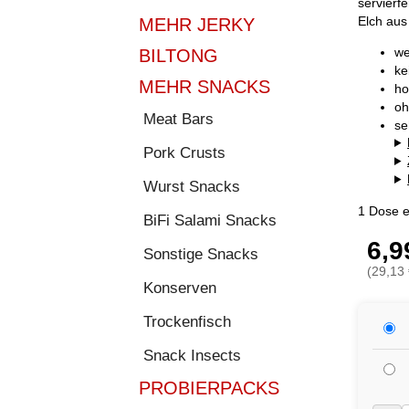
servierf
Elch aus
MEHR JERKY
we
BILTONG
ke
MEHR SNACKS
ho
oh
Meat Bars
se
Pork Crusts
Wurst Snacks
1 Dose e
BiFi Salami Snacks
6,9
Sonstige Snacks
(29,13 
Konserven
Trockenfisch
Snack Insects
PROBIERPACKS