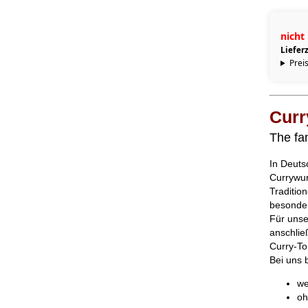
nicht 
Lieferz
Preis
Curr
The fa
In Deuts
Currywur
Tradition
besonder
Für unser
anschlie
Curry-T
Bei uns 
we
oh