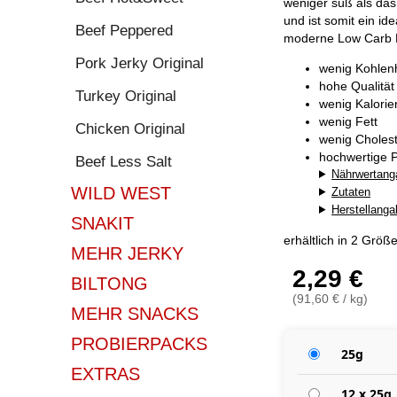
weniger süß als das
und ist somit ein id
Beef Peppered
moderne Low Carb 
Pork Jerky Original
wenig Kohlen
hohe Qualität
Turkey Original
wenig Kalorie
wenig Fett
Chicken Original
wenig Cholest
hochwertige P
Beef Less Salt
Nährwertang
WILD WEST
Zutaten
Herstellang
SNAKIT
erhältlich in 2 Größ
MEHR JERKY
2,29 €
BILTONG
(91,60 € / kg)
MEHR SNACKS
PROBIERPACKS
25g
EXTRAS
12 x 25g