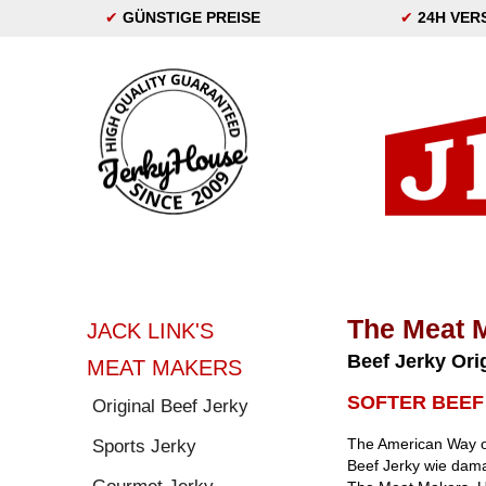
✔
GÜNSTIGE PREISE
✔
24H VER
The Meat 
JACK LINK'S
Beef Jerky Ori
MEAT MAKERS
SOFTER BEEF
Original Beef Jerky
The American Way of
Sports Jerky
Beef Jerky wie damal