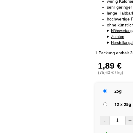
wenig Kalorie
sehr geringer
lange Haltba
hochwertige P
ohne künstlic
Nährwertang
Zutaten
Herstellang
1 Packung enthält 
1,89 €
(75,60 € / kg)
25g
12 x 25g
-
+