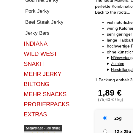
Gourmet Jerky
The Meat Makers. Un
perfekte Kombination
Pork Jerky
Back to the roots...
Beef Steak Jerky
viel natürlich
wenig Kalorie
Jerky Bars
sehr geringer
lange Haltba
INDIANA
hochwertige P
ohne künstlic
WILD WEST
Nährwertang
SNAKIT
Zutaten
Herstellang
MEHR JERKY
1 Packung enthält 
BILTONG
1,89 €
MEHR SNACKS
(75,60 € / kg)
PROBIERPACKS
EXTRAS
25g
12 x 25g