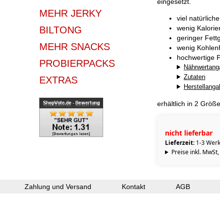
eingesetzt.
MEHR JERKY
viel natürlich
wenig Kalorie
BILTONG
geringer Fett
MEHR SNACKS
wenig Kohlen
hochwertige P
PROBIERPACKS
Nährwertang
Zutaten
EXTRAS
Herstellang
erhältlich in 2 Größ
nicht lieferbar
Lieferzeit:
1-3 Werk
Preise inkl. MwSt,
Zahlung und Versand
Kontakt
AGB