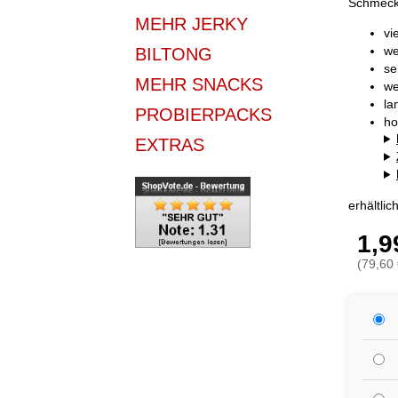
Schmecke
MEHR JERKY
vi
we
BILTONG
se
MEHR SNACKS
we
la
PROBIERPACKS
ho
EXTRAS
erhältli
1,9
(79,60 