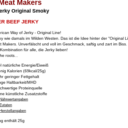
Meat Makers
erky Original Smoky
ER BEEF JERKY
ican Way of Jerky - Original Line!
ky wie damals im Wilden Westen. Das ist die Idee hinter der "Original L
 Makers. Unverfälscht und voll im Geschmack, saftig und zart im Biss.
Kombination für alle, die Jerky lieben!
he roots...
el natürliche Energie/Eiweiß
nig Kalorien (69kcal/25g)
hr geringer Fettgehalt
nge Haltbarkeit/MHD
chwertige Proteinquelle
ne künstliche Zusatzstoffe
Nährwertangaben
Zutaten
Herstellangaben
g enthält 25g