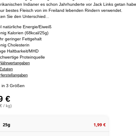
ikanischen Indianer es schon Jahrhunderte vor Jack Links getan habe
nur bestes Fleisch von im Freiland lebenden Rindern verwendet.
n Sie den Unterschied...
el natürliche Energie/Eiweiß
nig Kalorien (68kcal/25g)
hr geringer Fettgehalt
nig Cholesterin
nge Haltbarkeit/MHD
chwertige Proteinquelle
Nährwertangaben
Zutaten
Herstellangaben
ch in 3 Größen
9 €
€ / kg)
25g
1,99 €