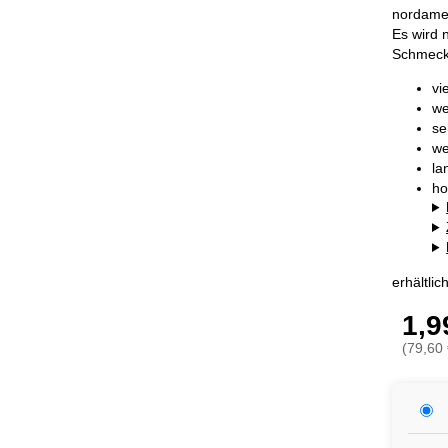
nordamer
Es wird 
Schmecke
vi
we
se
we
la
ho
erhältli
1,9
(79,60 