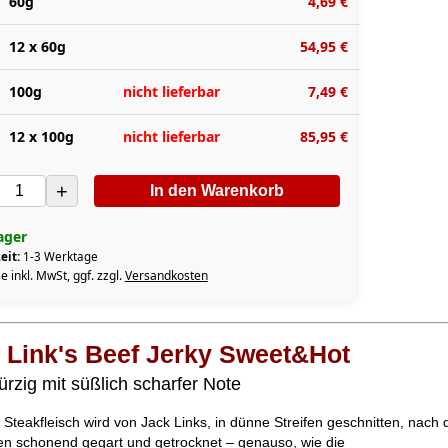
60g
4,69 €
12 x 60g
54,95 €
100g
nicht lieferbar
7,49 €
12 x 100g
nicht lieferbar
85,95 €
+
In den Warenkorb
ager
eit:
1-3 Werktage
e inkl. MwSt, ggf. zzgl.
Versandkosten
 Link's Beef Jerky Sweet&Hot
ürzig mit süßlich scharfer Note
Steakfleisch wird von Jack Links, in dünne Streifen geschnitten, nach
en schonend gegart und getrocknet – genauso, wie die