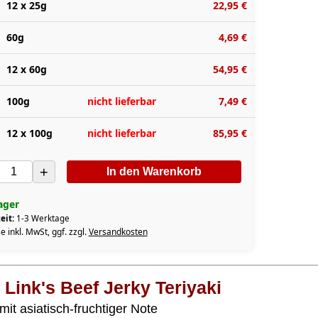
12 x 25g
22,95 €
60g
4,69 €
12 x 60g
54,95 €
100g
nicht lieferbar
7,49 €
12 x 100g
nicht lieferbar
85,95 €
+
In den Warenkorb
ager
eit:
1-3 Werktage
e inkl. MwSt, ggf. zzgl.
Versandkosten
 Link's Beef Jerky Teriyaki
mit asiatisch-fruchtiger Note