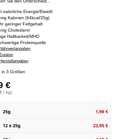
n Sie den Unterschied...
el natürliche Energie/Eiweiß
nig Kalorien (64kcal/25g)
hr geringer Fettgehalt
nig Cholesterin
nge Haltbarkeit/MHD
chwertige Proteinquelle
Nährwertangaben
Zutaten
Herstellangaben
ch in 3 Größen
9 €
€ / kg)
25g
1,99 €
12 x 25g
22,95 €