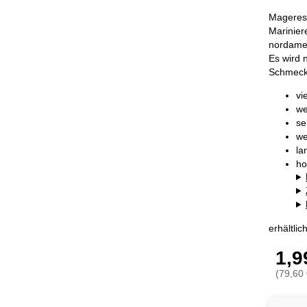
Mageres 
Marinier
nordamer
Es wird 
Schmecke
vi
we
se
we
la
ho
erhältli
1,9
(79,60 