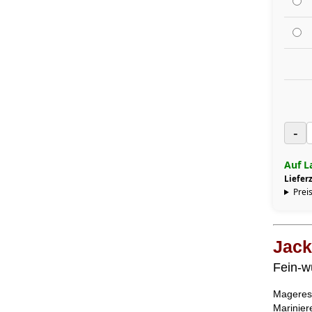
-
Auf L
Lieferz
Preis
Jack
Fein-w
Mageres 
Marinier