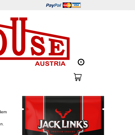
0
 dem
n.