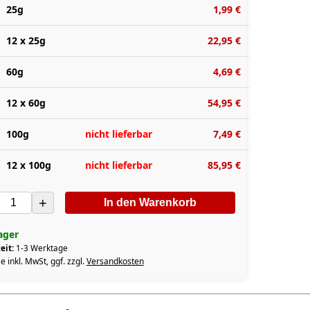
25g
1,99 €
12 x 25g
22,95 €
60g
4,69 €
12 x 60g
54,95 €
100g
nicht lieferbar
7,49 €
12 x 100g
nicht lieferbar
85,95 €
+
In den Warenkorb
ager
eit:
1-3 Werktage
e inkl. MwSt, ggf. zzgl.
Versandkosten