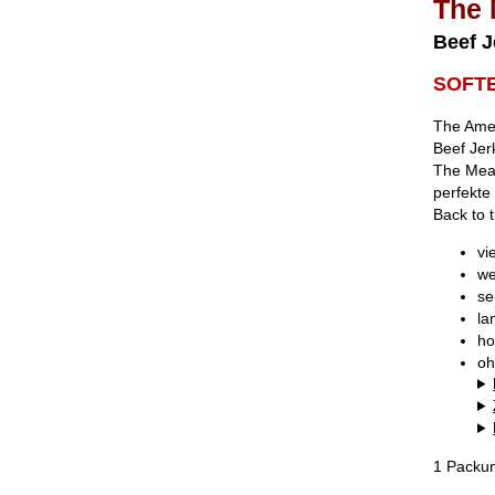
The 
Beef J
SOFT
The Amer
Beef Jer
The Meat
perfekte 
Back to t
vi
we
se
la
ho
oh
1 Packun