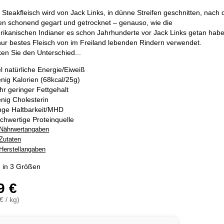
Steakfleisch wird von Jack Links, in dünne Streifen geschnitten, nach
en schonend gegart und getrocknet – genauso, wie die
ikanischen Indianer es schon Jahrhunderte vor Jack Links getan habe
nur bestes Fleisch von im Freiland lebenden Rindern verwendet.
n Sie den Unterschied...
el natürliche Energie/Eiweiß
nig Kalorien (68kcal/25g)
hr geringer Fettgehalt
nig Cholesterin
nge Haltbarkeit/MHD
chwertige Proteinquelle
Nährwertangaben
Zutaten
Herstellangaben
ch in 3 Größen
9 €
€ / kg)