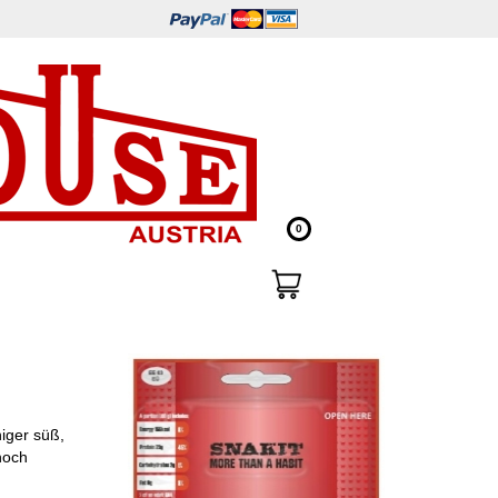
0
niger süß,
noch