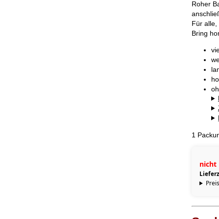
Roher Ba
anschlie
Für alle
Bring ho
vi
we
la
ho
oh
1 Packun
nicht 
Lieferz
Preis