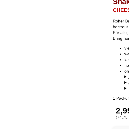
Snak
CHEE
Roher Ba
bestreut
Für alle
Bring ho
vi
we
la
ho
oh
1 Packun
2,9
(74,75 