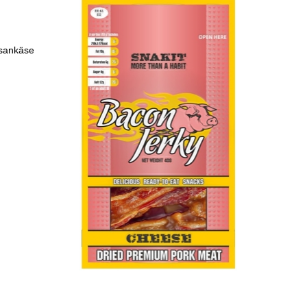
esankäse