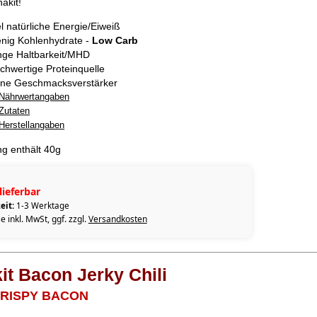
akit!
el natürliche Energie/Eiweiß
nig Kohlenhydrate -
Low Carb
nge Haltbarkeit/MHD
chwertige Proteinquelle
ne Geschmacksverstärker
Nährwertangaben
Zutaten
Herstellangaben
g enthält 40g
lieferbar
eit:
1-3 Werktage
e inkl. MwSt, ggf. zzgl.
Versandkosten
it Bacon Jerky Chili
CRISPY BACON