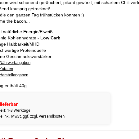
con wird schonend geräuchert, pikant gewürzt, mit scharfem Chili verf
ßend knusprig getrocknet!
, die den ganzen Tag frühstücken könnten :)
me the bacon...
el natürliche Energie/Eiweiß
nig Kohlenhydrate -
Low Carb
nge Haltbarkeit/MHD
chwertige Proteinquelle
ne Geschmacksverstärker
Nährwertangaben
Zutaten
Herstellangaben
g enthält 40g
lieferbar
eit:
1-3 Werktage
e inkl. MwSt, ggf. zzgl.
Versandkosten