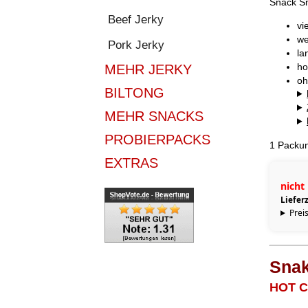
Snack Sn
Beef Jerky
vi
we
Pork Jerky
la
ho
MEHR JERKY
oh
BILTONG
MEHR SNACKS
PROBIERPACKS
1 Packun
EXTRAS
nicht 
Lieferz
Preis
Snak
HOT 