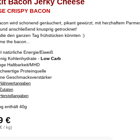
it Bacon Jerky Cheese
SE CRISPY BACON
con wird schonend geräuchert, pikant gewürzt, mit herzhaftem Parm
 und anschließend knusprig getrocknet!
, die den ganzen Tag frühstücken könnten :)
me the bacon...
el natürliche Energie/Eiweiß
nig Kohlenhydrate -
Low Carb
nge Haltbarkeit/MHD
chwertige Proteinquelle
ne Geschmacksverstärker
Nährwertangaben
Zutaten
Herstellangaben
g enthält 40g
9 €
€ / kg)