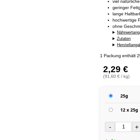
viel natürlich
geringer Fett
lange Haltba
hochwertige P
ohne Geschma
Nährwertang
Zutaten
Herstellang
1 Packung enthält 
2,29 €
(91,60 € / kg)
25g
12 x 25g
-
+