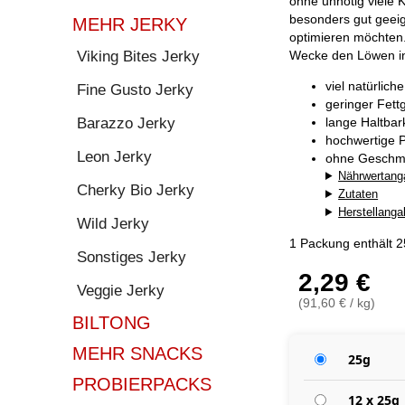
ohne unnötig viele K
besonders gut geeig
MEHR JERKY
optimieren möchten
Viking Bites Jerky
Wecke den Löwen in 
viel natürlich
Fine Gusto Jerky
geringer Fett
Barazzo Jerky
lange Haltba
hochwertige P
Leon Jerky
ohne Geschma
Nährwertang
Cherky Bio Jerky
Zutaten
Herstellang
Wild Jerky
1 Packung enthält 
Sonstiges Jerky
2,29 €
Veggie Jerky
(91,60 € / kg)
BILTONG
MEHR SNACKS
25g
PROBIERPACKS
12 x 25g